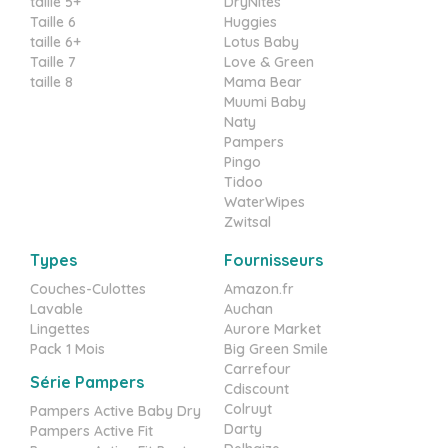
taille 5+
DryNites
Taille 6
Huggies
taille 6+
Lotus Baby
Taille 7
Love & Green
taille 8
Mama Bear
Muumi Baby
Naty
Pampers
Pingo
Tidoo
WaterWipes
Zwitsal
Types
Fournisseurs
Couches-Culottes
Amazon.fr
Lavable
Auchan
Lingettes
Aurore Market
Pack 1 Mois
Big Green Smile
Carrefour
Série Pampers
Cdiscount
Colruyt
Pampers Active Baby Dry
Darty
Pampers Active Fit