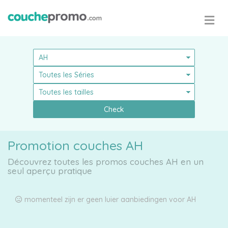
Pampers
Check
Promotion couches AH
Choisissez
Découvrez toutes les promos couches AH en un
votre
seul aperçu pratique
taille
momenteel zijn er geen luier aanbiedingen voor AH