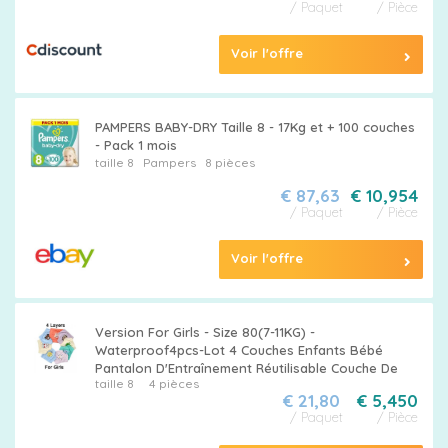
taille
/ Paquet
/ Pièce
Voir l'offre
PAMPERS BABY-DRY Taille 8 - 17Kg et + 100 couches
Tableau
- Pack 1 mois
taille 8
Pampers
8 pièces
des
€ 87,63
€ 10,954
tailles
/ Paquet
/ Pièce
Voir l'offre
Version For Girls - Size 80(7-11KG) -
Waterproof4pcs-Lot 4 Couches Enfants Bébé
Pantalon D'Entraînement Réutilisable Couche De
taille 8
4 pièces
€ 21,80
€ 5,450
/ Paquet
/ Pièce