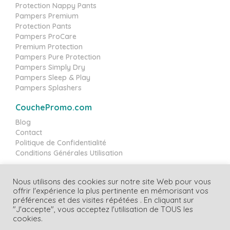
Protection Nappy Pants
Pampers Premium
Protection Pants
Pampers ProCare
Premium Protection
Pampers Pure Protection
Pampers Simply Dry
Pampers Sleep & Play
Pampers Splashers
CouchePromo.com
Blog
Contact
Politique de Confidentialité
Conditions Générales Utilisation
Nous utilisons des cookies sur notre site Web pour vous
offrir l'expérience la plus pertinente en mémorisant vos
Copyright CouchePromo.com
préférences et des visites répétées . En cliquant sur
"J'accepte", vous acceptez l'utilisation de TOUS les
cookies.
Nous participons au programme d'affiliation Amazon Services LLC, un
programme de publicité d'affiliation conçu pour nous permettre de