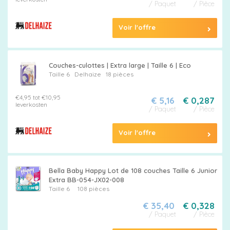
/ Paquet
/ Pièce
Voir l'offre
Couches-culottes | Extra large | Taille 6 | Eco
Taille 6
Delhaize
18 pièces
€4,95 tot €10,95
€ 5,16
€ 0,287
leverkosten
/ Paquet
/ Pièce
Voir l'offre
Pampers
Bella Baby Happy Lot de 108 couches Taille 6 Junior
Extra BB-054-JX02-008
Taille 6
108 pièces
€ 35,40
€ 0,328
/ Paquet
/ Pièce
Choisissez