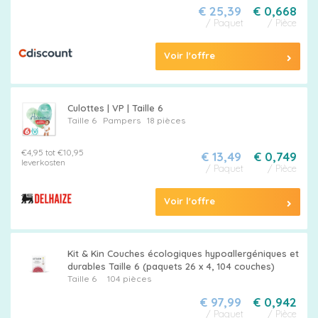
€ 25,39
€ 0,668
/ Paquet
/ Pièce
Voir l'offre
Culottes | VP | Taille 6
Taille 6
Pampers
18 pièces
€4,95 tot €10,95
€ 13,49
€ 0,749
leverkosten
/ Paquet
/ Pièce
Voir l'offre
Kit & Kin Couches écologiques hypoallergéniques et
durables Taille 6 (paquets 26 x 4, 104 couches)
Taille 6
104 pièces
€ 97,99
€ 0,942
/ Paquet
/ Pièce