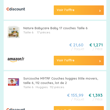
Voir l'offre
Nature Babycare Baby 17 couches Taille 6
Taille 6
17 pièces
€ 21,60
€ 1,271
/ Paquet
/ Pièce
Voir l'offre
Surcouche M9TRF Couches huggies little movers,
taille 6, 112 couches, lot de 2
Taille 6
Huggies
112 pièces
€ 155,99
€ 1,393
/ Paquet
/ Pièce