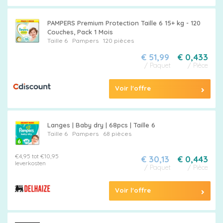
PAMPERS Premium Protection Taille 6 15+ kg - 120
Couches, Pack 1 Mois
Taille 6
Pampers
120 pièces
€ 51,99
€ 0,433
/ Paquet
/ Pièce
Voir l'offre
Langes | Baby dry | 68pcs | Taille 6
Taille 6
Pampers
68 pièces
€4,95 tot €10,95
€ 30,13
€ 0,443
leverkosten
/ Paquet
/ Pièce
Voir l'offre