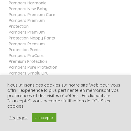
Pampers Harmonie
Pampers New Baby
Pampers Premium Care
Pampers Premium
Protection
Pampers Premium
Protection Nappy Pants
Pampers Premium
Protection Pants
Pampers ProCare
Premium Protection
Pampers Pure Protection
Pampers Simply Dry
Pampers Sleep & Play
Nous utilisons des cookies sur notre site Web pour vous
Pampers Splashers
offrir l'expérience la plus pertinente en mémorisant vos
préférences et des visites répétées . En cliquant sur
CouchePromo.com
"J'accepte", vous acceptez l'utilisation de TOUS les
Blog
cookies.
Contact
Politique de Confidentialité
Réglages
J'accepte
Conditions Générales Utilisation