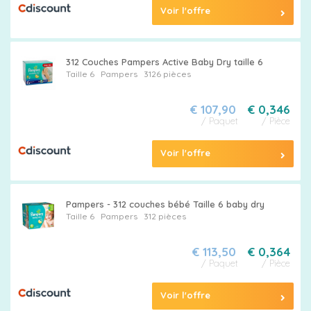
votre
Voir l'offre
taille
312 Couches Pampers Active Baby Dry taille 6
Taille 6
Pampers
3126 pièces
€ 107,90
€ 0,346
Tableau
/ Paquet
/ Pièce
des
Voir l'offre
tailles
Pampers - 312 couches bébé Taille 6 baby dry
Taille 6
Pampers
312 pièces
€ 113,50
€ 0,364
/ Paquet
/ Pièce
Voir l'offre