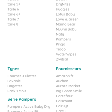
taille 5+
DryNites
Taille 6
Huggies
taille 6+
Lotus Baby
Taille 7
Love & Green
taille 8
Mama Bear
Muumi Baby
Naty
Pampers
Pingo
Tidoo
WaterWipes
Zwitsal
Types
Fournisseurs
Couches-Culottes
Amazon.fr
Lavable
Auchan
Lingettes
Aurore Market
Pack 1 Mois
Big Green Smile
Carrefour
Série Pampers
Cdiscount
Colruyt
Pampers Active Baby Dry
Darty
Pampers Active Fit