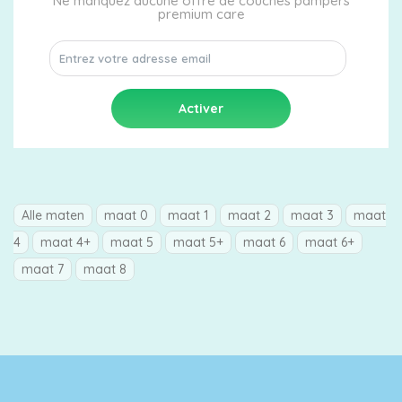
Ne manquez aucune offre de couches pampers
premium care
Alle maten
maat 0
maat 1
maat 2
maat 3
maat
4
maat 4+
maat 5
maat 5+
maat 6
maat 6+
maat 7
maat 8